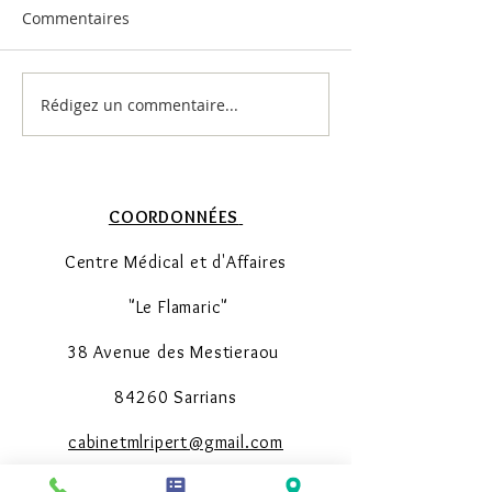
enfants
Extrait du livre "
Commentaires
Attentif comme u
grenouille"
Rédigez un commentaire...
Exercice de respiration
pour calmer son stress
COORDONNÉES
Centre Médical et d'Affaires
"Le Flamaric"
38 Avenue des Mestieraou
84260 Sarrians
cabinetmlripert@gmail.com
0650767203