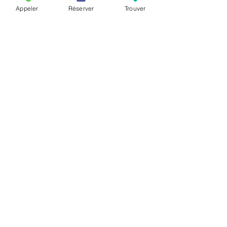
Appeler
Réserver
Trouver
CONSULTATIONS SUR RDV
Au cabinet ou à distance
Enfants (à partir de 6 ans)/
Adolescents/Adultes
Sur Rendez-Vous
Du Lundi au
Vendredi
9:
30 - 18
:30
TARIFS
Qui suis-je?