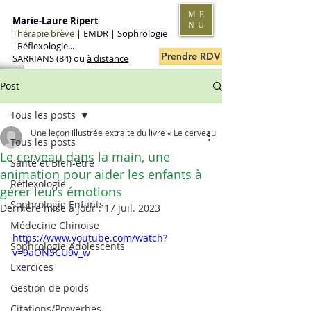
ME
Marie-Laure Ripert
NU
Thérapie brève
|
EMDR | Sophrologie
|Réflexologie...
Prendre RDV en ligne
SARRIANS (84) ou
à distance
Post
Tous les posts
Une leçon illustrée extraite du livre « Le cerveau
Tous les posts
Le cerveau dans la main, une
Santé et Bien-être
animation pour aider les enfants à
Réflexologie
gérer leurs émotions
Sophrologie Enfants
Dernière mise à jour :
17 juil. 2023
Médecine Chinoise
https://www.youtube.com/watch?
Sophrologie Adolescents
v=9aONSCU9v_w
Exercices
Gestion de poids
Citations/Proverbes