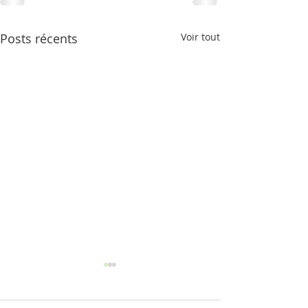
Posts récents
Voir tout
"La grenouille"
Méditation pour