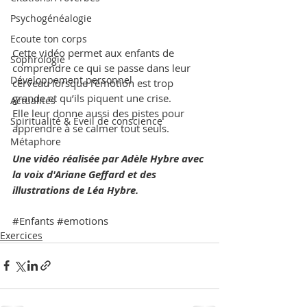
Psychogénéalogie
Ecoute ton corps
Cette vidéo permet aux enfants de 
Sophrologie
comprendre ce qui se passe dans leur 
Développement personnel
cerveau lorsque l’émotion est trop 
grande et qu’ils piquent une crise.
Actualités
Elle leur donne aussi des pistes pour 
Spiritualité & Éveil de conscience
apprendre à se calmer tout seuls.
Métaphore
Une vidéo réalisée par Adèle Hybre avec 
la voix d'Ariane Geffard et des 
illustrations de Léa Hybre.
#Enfants
#emotions
Exercices