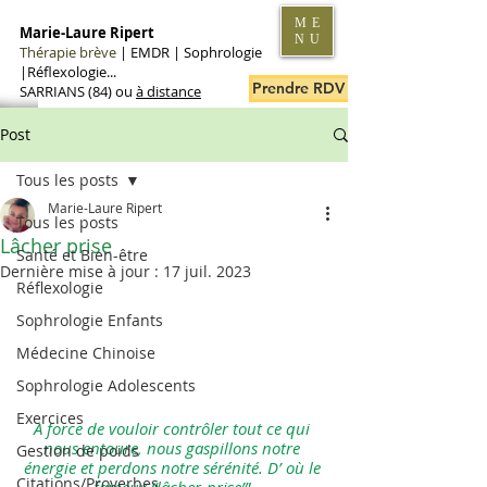
ME
Marie-Laure Ripert
NU
Thérapie brève
|
EMDR | Sophrologie
|Réflexologie...
Prendre RDV en ligne
SARRIANS (84) ou
à distance
Post
Tous les posts
Marie-Laure Ripert
Tous les posts
Lâcher prise
Santé et Bien-être
Dernière mise à jour :
17 juil. 2023
Réflexologie
Sophrologie Enfants
Médecine Chinoise
Sophrologie Adolescents
Exercices
A force de vouloir contrôler tout ce qui 
nous entoure, nous gaspillons notre 
Gestion de poids
énergie et perdons notre sérénité. D’ où le 
Citations/Proverbes