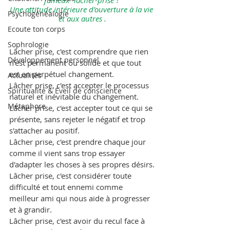
fameux “lâcher-prise”! 
Une attitude intérieure d’ouverture à la vie 
Psychogénéalogie
et aux autres .
Ecoute ton corps
Sophrologie
Lâcher prise, c'est comprendre que rien 
Développement personnel
n'est permanent ou solide et que tout 
est en perpétuel changement.
Actualités
Lâcher prise, c'est accepter le processus 
Spiritualité & Éveil de conscience
naturel et inévitable du changement.
Métaphore
Lâcher prise, c'est accepter tout ce qui se 
présente, sans rejeter le négatif et trop 
s'attacher au positif.
Lâcher prise, c'est prendre chaque jour 
comme il vient sans trop essayer 
d'adapter les choses à ses propres désirs.
Lâcher prise, c'est considérer toute 
difficulté et tout ennemi comme 
meilleur ami qui nous aide à progresser 
et à grandir.
Lâcher prise, c'est avoir du recul face à 