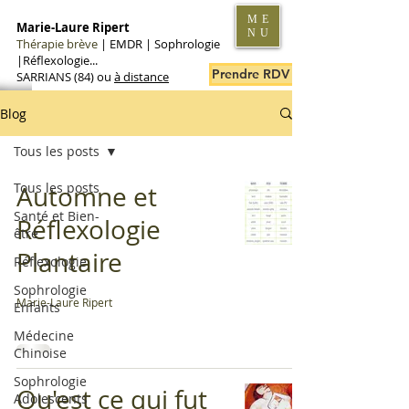
ME
Marie-Laure Ripert
NU
Thérapie brève
|
EMDR | Sophrologie
|Réflexologie...
Prendre RDV en ligne
SARRIANS (84) ou
à distance
Blog
Tous les posts
Tous les posts
Automne et
Santé et Bien-
Réflexologie
être
Plantaire
Réflexologie
Sophrologie
Marie-Laure Ripert
Enfants
Médecine
Chinoise
Sophrologie
Qu'est ce qui fut
Adolescents