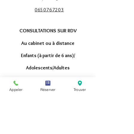
0650767203
CONSULTATIONS SUR RDV
Au cabinet ou à distance
Enfants (à partir de 6 ans)/
Adolescents/Adultes
Sur Rendez-Vous
Appeler
Réserver
Trouver
Du Lundi au
Vendredi
9:
30 - 18
:30
TARIFS