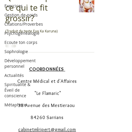
ce qui te fit
Exercices
Gestion de poids
grossir?
Citations/Proverbes
(Traduit du texte Eva Ka Karuna)
Psychogénéalogie
Ecoute ton corps
Sophrologie
Développement
personnel
COORDONNÉES
Actualités
Centre Médical et d'Affaires
Spiritualité &
Éveil de
"Le Flamaric"
conscience
Métaphore
38 Avenue des Mestieraou
84260 Sarrians
cabinetmlripert@gmail.com