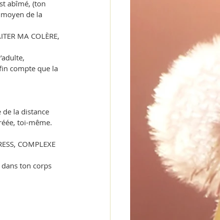
t abîmé, (ton 
 moyen de la 
AITER MA COLÈRE, 
’adulte, 
nfin compte que la 
 de la distance 
créée, toi-même.
RESS, COMPLEXE 
 dans ton corps 