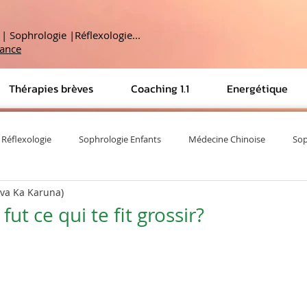
 Sophrologie |Réflexologie...
tance
Thérapies brèves
Coaching 1.1
Energétique
Réflexologie
Sophrologie Enfants
Médecine Chinoise
Sop
Eva Ka Karuna)
Citations/Proverbes
Psychogénéalogie
Ecoute ton corps
fut ce qui te fit grossir?
alités
Spiritualité & Éveil de conscience
Métaphore