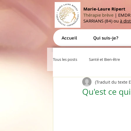
Marie-Laure Ripert
Thérapie brève
|
EMDR |
SARRIANS (84) ou
à dis
Accueil
Qui suis-je?
Tous les posts
Santé et Bien-être
(Traduit du texte 
Exercices
Gestion de poids
Qu'est ce qui 
Développement personnel
Actu