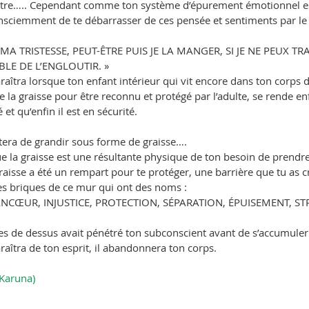
aître….. Cependant comme ton système d’épurement émotionnel es
consciemment de te débarrasser de ces pensée et sentiments par le
R MA TRISTESSE, PEUT-ÊTRE PUIS JE LA MANGER, SI JE NE PEUX TR
BLE DE L’ENGLOUTIR. »
raîtra lorsque ton enfant intérieur qui vit encore dans ton corps d
e la graisse pour être reconnu et protégé par l’adulte, se rende e
et qu’enfin il est en sécurité.
êtera de grandir sous forme de graisse….
e la graisse est une résultante physique de ton besoin de prendre
raisse a été un rempart pour te protéger, une barrière que tu as 
les briques de ce mur qui ont des noms :
ANCŒUR, INJUSTICE, PROTECTION, SÉPARATION, ÉPUISEMENT, ST
ves de dessus avait pénétré ton subconscient avant de s’accumuler
araîtra de ton esprit, il abandonnera ton corps.
 Karuna)