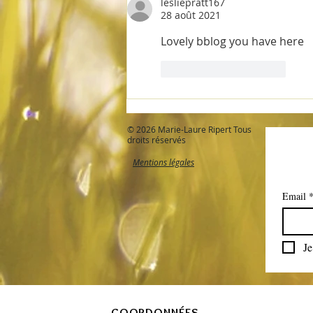
lesliepratt167
28 août 2021
Lovely bblog you have here
J'aime
Répondre
© 2026 Marie-Laure Ripert Tous
droits réservés
Mentions légales
Email
Je
COORDONNÉES