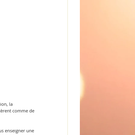
.
on, la 
estèrent comme de 
us enseigner une 